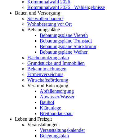
Kommunalwahl 2026
Kommunalwahl 2026 - Wahlergebnisse
Bauen und Versorgung
Sie wollen bauen?
Wohnberatung vor Ort
Bebauungspläne
Bebauungspläne Viereth
Bebauungspläne Trunstadt
Bebauungspläne Stückbrunn
Bebauungspläne Weiher
Flächennutzungsplan
Grundstücke und Immobilien
Bekanntmachungen
Firmenverzeichnis
Wirtschaftsförderung
Ver- und Entsorgung
Abfallentsorgung
Abwasser/Wasser
Bauhof
Kläranlage
Breitbandausbau
Leben und Freizeit
Veranstaltungen
Veranstaltungskalender
Belegungsplan