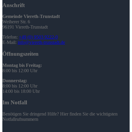
Anschrift
Gemeinde Viereth-Trunstadt
Weiherer Str. 6
96191 Viereth-Trunstadt
Telefon:
+49 (0) 9503 9222-0
E-Mail:
info@viereth-trunstadt.de
Öffnungszeiten
Montag bis Freitag:
8:00 bis 12:00 Uhr
Donnerstag:
8:00 bis 12:00 Uhr
14:00 bis 18:00 Uhr
Im Notfall
Benötigen Sie dringend Hilfe? Hier finden Sie die wichtigsten
Notfallrufnummern