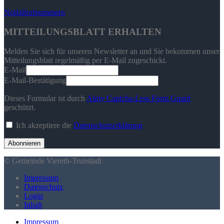
Notfallrufnummern
MITTEILUNGSBLATT ERHALTEN
Melden Sie sich für unseren Newsletter an und Sie bekommen unser
Mitteilungsblatt regelmäßig per E-Mail zugeschickt.
E-Mail
E-Mail-Bestätigung
Dieses Formular ist durch
Aimy Captcha-Less Form Guard
geschützt.
Ich akzeptiere die
Datenschutzerklärung
Abonnieren
© Gemeinde Viereth-Trunstadt
Impressum
Datenschutz
Login
Inhalt
Impressum