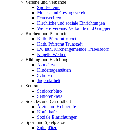
Vereine und Verbände
Sportvereine
Musik- und Gesangsverein
Feuerwehren
Kirchliche und soziale Einrichtungen
Weitere Vereine, Verbände und Gruppen
Kirchen und Pfarrämter
Kath. Pfarramt Viereth
Kath. Pfarramt Trunstadt
Ev.-luth. Kirchengemeinde Trabelsdorf
Kapelle Weiher
Bildung und Erziehung
Aktuelles
Kindertagesstätten
Schulen
Jugendarbeit
Senioren
Seniorenbüro
Seniorenkreis
Soziales und Gesundheit
Ärzte und Heilberufe
Notfalltafel
Soziale Einrichtungen
Sport und Spielplätze
Spielplätze