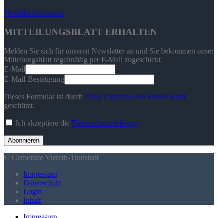
Notfallrufnummern
MITTEILUNGSBLATT ERHALTEN
Melden Sie sich für unseren Newsletter an und Sie bekommen unser
Mitteilungsblatt regelmäßig per E-Mail zugeschickt.
E-Mail
E-Mail-Bestätigung
Dieses Formular ist durch
Aimy Captcha-Less Form Guard
geschützt.
Ich akzeptiere die
Datenschutzerklärung
Abonnieren
© Gemeinde Viereth-Trunstadt
Impressum
Datenschutz
Login
Inhalt
Impressum