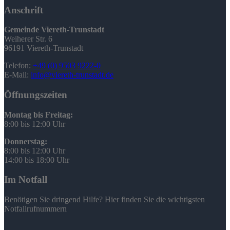
Anschrift
Gemeinde Viereth-Trunstadt
Weiherer Str. 6
96191 Viereth-Trunstadt
Telefon:
+49 (0) 9503 9222-0
E-Mail:
info@viereth-trunstadt.de
Öffnungszeiten
Montag bis Freitag:
8:00 bis 12:00 Uhr
Donnerstag:
8:00 bis 12:00 Uhr
14:00 bis 18:00 Uhr
Im Notfall
Benötigen Sie dringend Hilfe? Hier finden Sie die wichtigsten
Notfallrufnummern