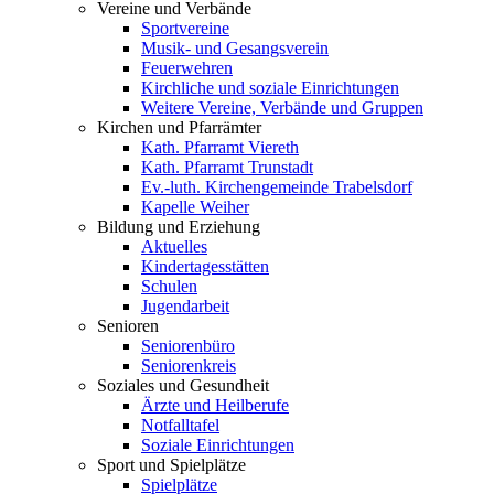
Vereine und Verbände
Sportvereine
Musik- und Gesangsverein
Feuerwehren
Kirchliche und soziale Einrichtungen
Weitere Vereine, Verbände und Gruppen
Kirchen und Pfarrämter
Kath. Pfarramt Viereth
Kath. Pfarramt Trunstadt
Ev.-luth. Kirchengemeinde Trabelsdorf
Kapelle Weiher
Bildung und Erziehung
Aktuelles
Kindertagesstätten
Schulen
Jugendarbeit
Senioren
Seniorenbüro
Seniorenkreis
Soziales und Gesundheit
Ärzte und Heilberufe
Notfalltafel
Soziale Einrichtungen
Sport und Spielplätze
Spielplätze