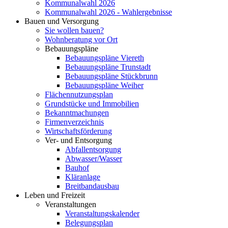
Kommunalwahl 2026
Kommunalwahl 2026 - Wahlergebnisse
Bauen und Versorgung
Sie wollen bauen?
Wohnberatung vor Ort
Bebauungspläne
Bebauungspläne Viereth
Bebauungspläne Trunstadt
Bebauungspläne Stückbrunn
Bebauungspläne Weiher
Flächennutzungsplan
Grundstücke und Immobilien
Bekanntmachungen
Firmenverzeichnis
Wirtschaftsförderung
Ver- und Entsorgung
Abfallentsorgung
Abwasser/Wasser
Bauhof
Kläranlage
Breitbandausbau
Leben und Freizeit
Veranstaltungen
Veranstaltungskalender
Belegungsplan