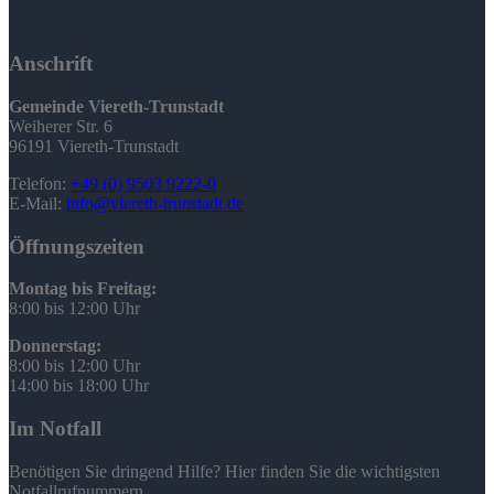
Anschrift
Gemeinde Viereth-Trunstadt
Weiherer Str. 6
96191 Viereth-Trunstadt
Telefon:
+49 (0) 9503 9222-0
E-Mail:
info@viereth-trunstadt.de
Öffnungszeiten
Montag bis Freitag:
8:00 bis 12:00 Uhr
Donnerstag:
8:00 bis 12:00 Uhr
14:00 bis 18:00 Uhr
Im Notfall
Benötigen Sie dringend Hilfe? Hier finden Sie die wichtigsten
Notfallrufnummern