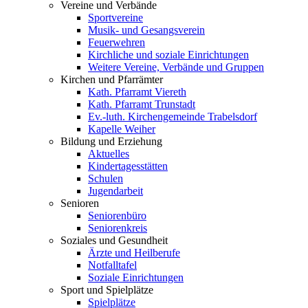
Vereine und Verbände
Sportvereine
Musik- und Gesangsverein
Feuerwehren
Kirchliche und soziale Einrichtungen
Weitere Vereine, Verbände und Gruppen
Kirchen und Pfarrämter
Kath. Pfarramt Viereth
Kath. Pfarramt Trunstadt
Ev.-luth. Kirchengemeinde Trabelsdorf
Kapelle Weiher
Bildung und Erziehung
Aktuelles
Kindertagesstätten
Schulen
Jugendarbeit
Senioren
Seniorenbüro
Seniorenkreis
Soziales und Gesundheit
Ärzte und Heilberufe
Notfalltafel
Soziale Einrichtungen
Sport und Spielplätze
Spielplätze