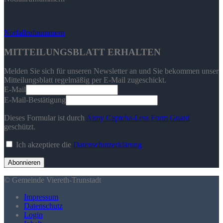
Notfallrufnummern
MITTEILUNGSBLATT ERHALTEN
Melden Sie sich für unseren Newsletter an und Sie bekommen unser
Mitteilungsblatt regelmäßig per E-Mail zugeschickt.
E-Mail
E-Mail-Bestätigung
Dieses Formular ist durch
Aimy Captcha-Less Form Guard
geschützt.
Ich akzeptiere die
Datenschutzerklärung
Abonnieren
© Gemeinde Viereth-Trunstadt
Impressum
Datenschutz
Login