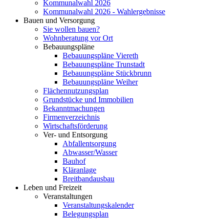
Kommunalwahl 2026
Kommunalwahl 2026 - Wahlergebnisse
Bauen und Versorgung
Sie wollen bauen?
Wohnberatung vor Ort
Bebauungspläne
Bebauungspläne Viereth
Bebauungspläne Trunstadt
Bebauungspläne Stückbrunn
Bebauungspläne Weiher
Flächennutzungsplan
Grundstücke und Immobilien
Bekanntmachungen
Firmenverzeichnis
Wirtschaftsförderung
Ver- und Entsorgung
Abfallentsorgung
Abwasser/Wasser
Bauhof
Kläranlage
Breitbandausbau
Leben und Freizeit
Veranstaltungen
Veranstaltungskalender
Belegungsplan