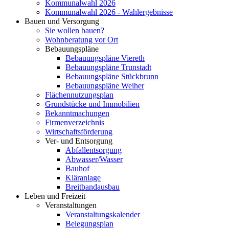
Kommunalwahl 2026
Kommunalwahl 2026 - Wahlergebnisse
Bauen und Versorgung
Sie wollen bauen?
Wohnberatung vor Ort
Bebauungspläne
Bebauungspläne Viereth
Bebauungspläne Trunstadt
Bebauungspläne Stückbrunn
Bebauungspläne Weiher
Flächennutzungsplan
Grundstücke und Immobilien
Bekanntmachungen
Firmenverzeichnis
Wirtschaftsförderung
Ver- und Entsorgung
Abfallentsorgung
Abwasser/Wasser
Bauhof
Kläranlage
Breitbandausbau
Leben und Freizeit
Veranstaltungen
Veranstaltungskalender
Belegungsplan