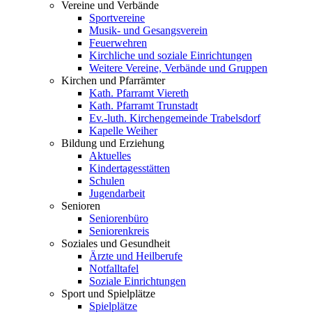
Vereine und Verbände
Sportvereine
Musik- und Gesangsverein
Feuerwehren
Kirchliche und soziale Einrichtungen
Weitere Vereine, Verbände und Gruppen
Kirchen und Pfarrämter
Kath. Pfarramt Viereth
Kath. Pfarramt Trunstadt
Ev.-luth. Kirchengemeinde Trabelsdorf
Kapelle Weiher
Bildung und Erziehung
Aktuelles
Kindertagesstätten
Schulen
Jugendarbeit
Senioren
Seniorenbüro
Seniorenkreis
Soziales und Gesundheit
Ärzte und Heilberufe
Notfalltafel
Soziale Einrichtungen
Sport und Spielplätze
Spielplätze