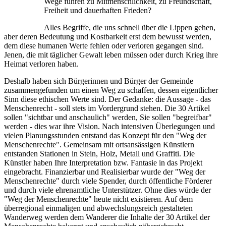
Wege führen zu Mitmenschlichkeit, zu Freundschaft,
Freiheit und dauerhaften Frieden?
Alles Begriffe, die uns schnell über die Lippen gehen,
aber deren Bedeutung und Kostbarkeit erst dem bewusst werden,
dem diese humanen Werte fehlen oder verloren gegangen sind.
Jenen, die mit täglicher Gewalt leben müssen oder durch Krieg ihre
Heimat verloren haben.
Deshalb haben sich Bürgerinnen und Bürger der Gemeinde
zusammengefunden um einen Weg zu schaffen, dessen eigentlicher
Sinn diese ethischen Werte sind. Der Gedanke: die Aussage - das
Menschenrecht - soll stets im Vordergrund stehen. Die 30 Artikel
sollen "sichtbar und anschaulich" werden, Sie sollen "begreifbar"
werden - dies war ihre Vision. Nach intensiven Überlegungen und
vielen Planungsstunden entstand das Konzept für den "Weg der
Menschenrechte". Gemeinsam mit ortsansässigen Künstlern
entstanden Stationen in Stein, Holz, Metall und Graffiti. Die
Künstler haben Ihre Interpretation bzw. Fantasie in das Projekt
eingebracht. Finanzierbar und Realisierbar wurde der "Weg der
Menschenrechte" durch viele Spender, durch öffentliche Förderer
und durch viele ehrenamtliche Unterstützer. Ohne dies würde der
"Weg der Menschenrechte" heute nicht existieren. Auf dem
überregional einmaligen und abwechslungsreich gestalteten
Wanderweg werden dem Wanderer die Inhalte der 30 Artikel der