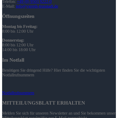
Telefon:
+49 (0) 9503 9222-0
E-Mail:
info@viereth-trunstadt.de
Öffnungszeiten
Montag bis Freitag:
8:00 bis 12:00 Uhr
Donnerstag:
8:00 bis 12:00 Uhr
14:00 bis 18:00 Uhr
Im Notfall
Benötigen Sie dringend Hilfe? Hier finden Sie die wichtigsten
Notfallrufnummern
Notfallrufnummern
MITTEILUNGSBLATT ERHALTEN
Melden Sie sich für unseren Newsletter an und Sie bekommen unser
Mitteilungsblatt regelmäßig per E-Mail zugeschickt.