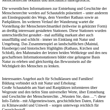
Menschenrechte bekannt und anschaulich nähergebracht.
Die wesentlichen Informationen zur Entstehung und Geschichte der
Menschenrechte werden auf Schautafeln präsentiert – unter anderem
am Einstiegspunkt des Wegs, dem Vierether Rathaus sowie an
Parkplätzen. Im weiteren Verlauf der Wanderung wartet die
Vorstellung der Menschenrechtsartikel (teilweise in gekürzter Form)
an dreißig interessant gestalteten Stationen. Diese Stationen wurden
unterschiedlichst gestaltet - mal auffällig markant aber auch
unaufflällig und schlicht - immer im Einklang mit Natur und
Umgebung. Das Zusammenspiel an landschaftlichen (Maintal,
Hassberge) und historischen Highlights (Rathaus, Kirchen und
Schloß), den Mahnmalen der letzten beiden Weltkriege und den neu
geschaffenen Informationsstationen bildet eine gelungene Basis
Natur zu erleben und gleichzeitig das Bewusstsein auf die
Wichtigkeit des Menschen zu lenken.
Interessantes Angebot auch für Schulklassen und Familien!
Bildung verbindet sich mit Natur und Erholung:
Große Schautafeln am Start und Rastplätzen informieren über
Wegroute und den tiefen Sinn universeller Werte, über Entstehung
und Geschichte der Menschenrechte. „Wussten Sie, dass …“: diese
Info-Tafeln - mit Allgemeinwissen, geschichtlichen Daten, Fakten
zu Klimawandel und Umwelt – sorgen unterwegs reichlich für
Gesprächsstoff.