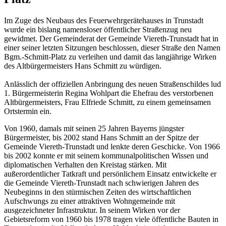
Im Zuge des Neubaus des Feuerwehrgerätehauses in Trunstadt
wurde ein bislang namensloser öffentlicher Straßenzug neu
gewidmet. Der Gemeinderat der Gemeinde Viereth-Trunstadt hat in
einer seiner letzten Sitzungen beschlossen, dieser Straße den Namen
Bgm.-Schmitt-Platz zu verleihen und damit das langjährige Wirken
des Altbürgermeisters Hans Schmitt zu würdigen.
Anlässlich der offiziellen Anbringung des neuen Straßenschildes lud
1. Bürgermeisterin Regina Wohlpart die Ehefrau des verstorbenen
Altbürgermeisters, Frau Elfriede Schmitt, zu einem gemeinsamen
Ortstermin ein.
Von 1960, damals mit seinen 25 Jahren Bayerns jüngster
Bürgermeister, bis 2002 stand Hans Schmitt an der Spitze der
Gemeinde Viereth-Trunstadt und lenkte deren Geschicke. Von 1966
bis 2002 konnte er mit seinem kommunalpolitischen Wissen und
diplomatischen Verhalten den Kreistag stärken. Mit
außerordentlicher Tatkraft und persönlichem Einsatz entwickelte er
die Gemeinde Viereth-Trunstadt nach schwierigen Jahren des
Neubeginns in den stürmischen Zeiten des wirtschaftlichen
Aufschwungs zu einer attraktiven Wohngemeinde mit
ausgezeichneter Infrastruktur. In seinem Wirken vor der
Gebietsreform von 1960 bis 1978 tragen viele öffentliche Bauten in