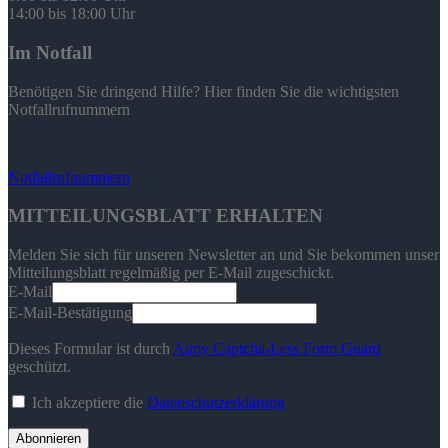
14:00 bis 18:00 Uhr
Im Notfall
Benötigen Sie dringend Hilfe? Hier finden Sie die wichtigsten
Notfallrufnummern
Notfallrufnummern
MITTEILUNGSBLATT ERHALTEN
Melden Sie sich für unseren Newsletter an und Sie bekommen unser
Mitteilungsblatt regelmäßig per E-Mail zugeschickt.
E-Mail
E-Mail-Bestätigung
Dieses Formular ist durch
Aimy Captcha-Less Form Guard
geschützt.
Ich akzeptiere die
Datenschutzerklärung
Abonnieren