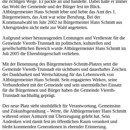
die richtigen Wege. Er packte an und handelte. Dabei hatte er immer
das Wohl der Gemeinde und der Bürger fest im Blick.
Altbürgermeister Hans Schmitt lebte und liebte das Amt des 1.
Bürgermeisters, das Amt war seine Berufung. Bei der
Kommunalwahl im Jahr 2002 ist Bürgermeister Hans Schmitt aus
Altersgründen nicht mehr zur Wahl angetreten.
Aufgrund seiner herausragenden Leistungen und Verdienste für die
Gemeinde Viereth-Trunstadt im politischen, kulturellen und
gesellschaftlichen Bereich wurde Altbürgermeister Hans Schmitt im
Juli 2005 die Ehrenbürgerschaft verliehen.
Mit der Benennung des Bürgermeister-Schmitt-Platzes setzt die
Gemeinde Viereth-Trunstadt ein sichtbares und dauerhaftes Zeichen
der Dankbarkeit und Wertschätzung für das Lebenswerk von
Altbürgermeister Hans Schmitt. Sein engagiertes Wirken, seine
Verbundenheit mit der Gemeinde und sein unermüdlicher Einsatz
für die Bürgerinnen und Bürger haben die Gemeinde Viereth-
Trunstadt nachhaltig geprägt.
Der neue Platz steht sinnbildlich für Verantwortung, Gemeinsinn
und Zukunftsgestaltung – Werte, die Altbürgermeister Hans Schmitt
während seiner Amtszeit mit Überzeugung gelebt hat. Sein
Andenken wird damit fest im öffentlichen Raum verankert und
bleibt kommenden Generationen in ehrender Erinnerung.