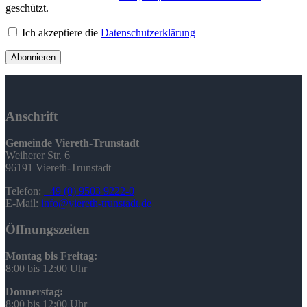
geschützt.
Ich akzeptiere die
Datenschutzerklärung
Abonnieren
Anschrift
Gemeinde Viereth-Trunstadt
Weiherer Str. 6
96191 Viereth-Trunstadt
Telefon:
+49 (0) 9503 9222-0
E-Mail:
info@viereth-trunstadt.de
Öffnungszeiten
Montag bis Freitag:
8:00 bis 12:00 Uhr
Donnerstag:
8:00 bis 12:00 Uhr