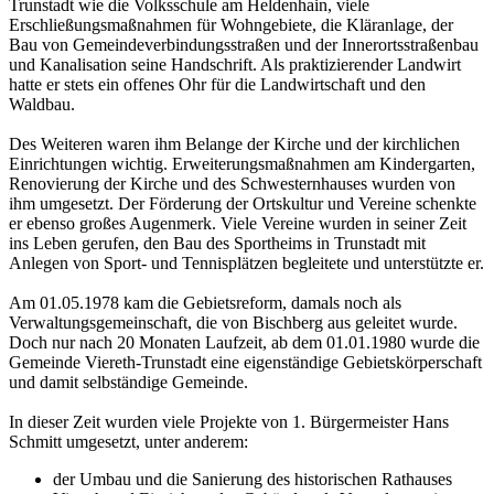
Trunstadt wie die Volksschule am Heldenhain, viele
Erschließungsmaßnahmen für Wohngebiete, die Kläranlage, der
Bau von Gemeindeverbindungsstraßen und der Innerortsstraßenbau
und Kanalisation seine Handschrift. Als praktizierender Landwirt
hatte er stets ein offenes Ohr für die Landwirtschaft und den
Waldbau.
Des Weiteren waren ihm Belange der Kirche und der kirchlichen
Einrichtungen wichtig. Erweiterungsmaßnahmen am Kindergarten,
Renovierung der Kirche und des Schwesternhauses wurden von
ihm umgesetzt. Der Förderung der Ortskultur und Vereine schenkte
er ebenso großes Augenmerk. Viele Vereine wurden in seiner Zeit
ins Leben gerufen, den Bau des Sportheims in Trunstadt mit
Anlegen von Sport- und Tennisplätzen begleitete und unterstützte er.
Am 01.05.1978 kam die Gebietsreform, damals noch als
Verwaltungsgemeinschaft, die von Bischberg aus geleitet wurde.
Doch nur nach 20 Monaten Laufzeit, ab dem 01.01.1980 wurde die
Gemeinde Viereth-Trunstadt eine eigenständige Gebietskörperschaft
und damit selbständige Gemeinde.
In dieser Zeit wurden viele Projekte von 1. Bürgermeister Hans
Schmitt umgesetzt, unter anderem:
der Umbau und die Sanierung des historischen Rathauses