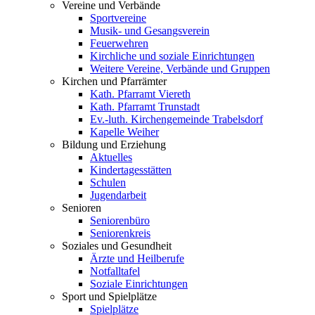
Vereine und Verbände
Sportvereine
Musik- und Gesangsverein
Feuerwehren
Kirchliche und soziale Einrichtungen
Weitere Vereine, Verbände und Gruppen
Kirchen und Pfarrämter
Kath. Pfarramt Viereth
Kath. Pfarramt Trunstadt
Ev.-luth. Kirchengemeinde Trabelsdorf
Kapelle Weiher
Bildung und Erziehung
Aktuelles
Kindertagesstätten
Schulen
Jugendarbeit
Senioren
Seniorenbüro
Seniorenkreis
Soziales und Gesundheit
Ärzte und Heilberufe
Notfalltafel
Soziale Einrichtungen
Sport und Spielplätze
Spielplätze