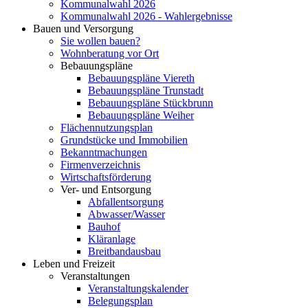
Kommunalwahl 2026
Kommunalwahl 2026 - Wahlergebnisse
Bauen und Versorgung
Sie wollen bauen?
Wohnberatung vor Ort
Bebauungspläne
Bebauungspläne Viereth
Bebauungspläne Trunstadt
Bebauungspläne Stückbrunn
Bebauungspläne Weiher
Flächennutzungsplan
Grundstücke und Immobilien
Bekanntmachungen
Firmenverzeichnis
Wirtschaftsförderung
Ver- und Entsorgung
Abfallentsorgung
Abwasser/Wasser
Bauhof
Kläranlage
Breitbandausbau
Leben und Freizeit
Veranstaltungen
Veranstaltungskalender
Belegungsplan