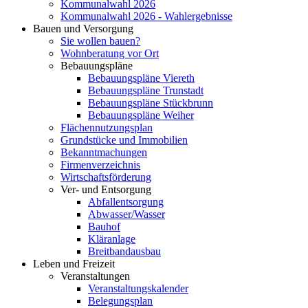
Kommunalwahl 2026
Kommunalwahl 2026 - Wahlergebnisse
Bauen und Versorgung
Sie wollen bauen?
Wohnberatung vor Ort
Bebauungspläne
Bebauungspläne Viereth
Bebauungspläne Trunstadt
Bebauungspläne Stückbrunn
Bebauungspläne Weiher
Flächennutzungsplan
Grundstücke und Immobilien
Bekanntmachungen
Firmenverzeichnis
Wirtschaftsförderung
Ver- und Entsorgung
Abfallentsorgung
Abwasser/Wasser
Bauhof
Kläranlage
Breitbandausbau
Leben und Freizeit
Veranstaltungen
Veranstaltungskalender
Belegungsplan