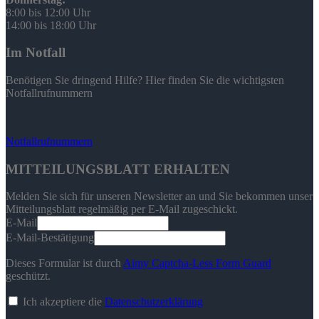
8:00 bis 12:00 Uhr
14:00 bis 18:00 Uhr
Im Notfall
Benötigen Sie dringend Hilfe? Hier finden Sie die wichtigsten
Notfallrufnummern
Notfallrufnummern
MITTEILUNGSBLATT ERHALTEN
Melden Sie sich für unseren Newsletter an und Sie bekommen unser
Mitteilungsblatt regelmäßig per E-Mail zugeschickt.
E-Mail
E-Mail-Bestätigung
Dieses Formular ist durch
Aimy Captcha-Less Form Guard
geschützt.
Ich akzeptiere die
Datenschutzerklärung