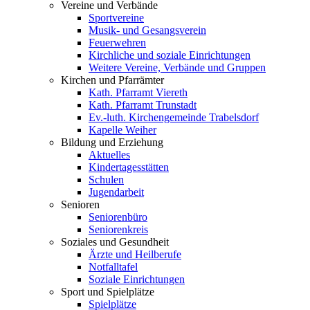
Vereine und Verbände
Sportvereine
Musik- und Gesangsverein
Feuerwehren
Kirchliche und soziale Einrichtungen
Weitere Vereine, Verbände und Gruppen
Kirchen und Pfarrämter
Kath. Pfarramt Viereth
Kath. Pfarramt Trunstadt
Ev.-luth. Kirchengemeinde Trabelsdorf
Kapelle Weiher
Bildung und Erziehung
Aktuelles
Kindertagesstätten
Schulen
Jugendarbeit
Senioren
Seniorenbüro
Seniorenkreis
Soziales und Gesundheit
Ärzte und Heilberufe
Notfalltafel
Soziale Einrichtungen
Sport und Spielplätze
Spielplätze