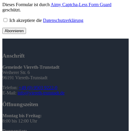
Dieses Formular ist durch
Aimy Captcha-Less Form Guard
geschützt.
Ich akzeptiere die
Datenschutzerklärung
Abonnieren
Anschrift
Gemeinde Viereth-Trunstadt
Weiherer Str. 6
96191 Viereth-Trunstadt
Telefon:
+49 (0) 9503 9222-0
E-Mail:
info@viereth-trunstadt.de
Öffnungszeiten
Montag bis Freitag:
8:00 bis 12:00 Uhr
Donnerstag: