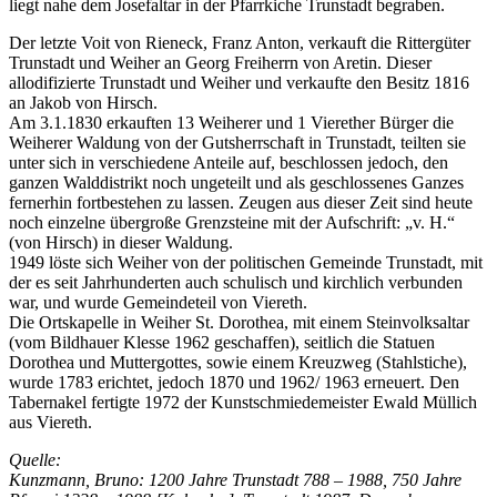
liegt nahe dem Josefaltar in der Pfarrkiche Trunstadt begraben.
Der letzte Voit von Rieneck, Franz Anton, verkauft die Rittergüter
Trunstadt und Weiher an Georg Freiherrn von Aretin. Dieser
allodifizierte Trunstadt und Weiher und verkaufte den Besitz 1816
an Jakob von Hirsch.
Am 3.1.1830 erkauften 13 Weiherer und 1 Vierether Bürger die
Weiherer Waldung von der Gutsherrschaft in Trunstadt, teilten sie
unter sich in verschiedene Anteile auf, beschlossen jedoch, den
ganzen Walddistrikt noch ungeteilt und als geschlossenes Ganzes
fernerhin fortbestehen zu lassen. Zeugen aus dieser Zeit sind heute
noch einzelne übergroße Grenzsteine mit der Aufschrift: „v. H.“
(von Hirsch) in dieser Waldung.
1949 löste sich Weiher von der politischen Gemeinde Trunstadt, mit
der es seit Jahrhunderten auch schulisch und kirchlich verbunden
war, und wurde Gemeindeteil von Viereth.
Die Ortskapelle in Weiher St. Dorothea, mit einem Steinvolksaltar
(vom Bildhauer Klesse 1962 geschaffen), seitlich die Statuen
Dorothea und Muttergottes, sowie einem Kreuzweg (Stahlstiche),
wurde 1783 erichtet, jedoch 1870 und 1962/ 1963 erneuert. Den
Tabernakel fertigte 1972 der Kunstschmiedemeister Ewald Müllich
aus Viereth.
Quelle:
Kunzmann, Bruno: 1200 Jahre Trunstadt 788 – 1988, 750 Jahre