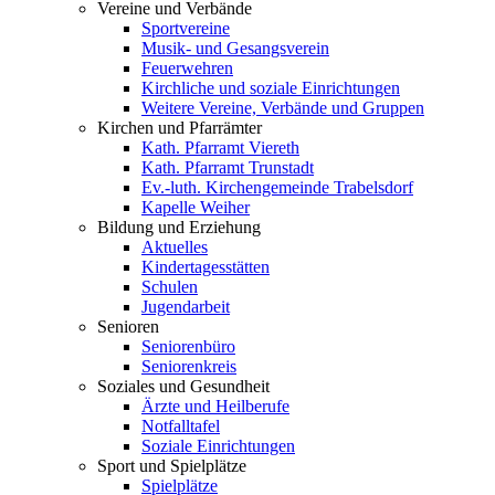
Vereine und Verbände
Sportvereine
Musik- und Gesangsverein
Feuerwehren
Kirchliche und soziale Einrichtungen
Weitere Vereine, Verbände und Gruppen
Kirchen und Pfarrämter
Kath. Pfarramt Viereth
Kath. Pfarramt Trunstadt
Ev.-luth. Kirchengemeinde Trabelsdorf
Kapelle Weiher
Bildung und Erziehung
Aktuelles
Kindertagesstätten
Schulen
Jugendarbeit
Senioren
Seniorenbüro
Seniorenkreis
Soziales und Gesundheit
Ärzte und Heilberufe
Notfalltafel
Soziale Einrichtungen
Sport und Spielplätze
Spielplätze