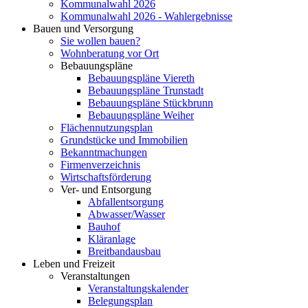
Kommunalwahl 2026
Kommunalwahl 2026 - Wahlergebnisse
Bauen und Versorgung
Sie wollen bauen?
Wohnberatung vor Ort
Bebauungspläne
Bebauungspläne Viereth
Bebauungspläne Trunstadt
Bebauungspläne Stückbrunn
Bebauungspläne Weiher
Flächennutzungsplan
Grundstücke und Immobilien
Bekanntmachungen
Firmenverzeichnis
Wirtschaftsförderung
Ver- und Entsorgung
Abfallentsorgung
Abwasser/Wasser
Bauhof
Kläranlage
Breitbandausbau
Leben und Freizeit
Veranstaltungen
Veranstaltungskalender
Belegungsplan