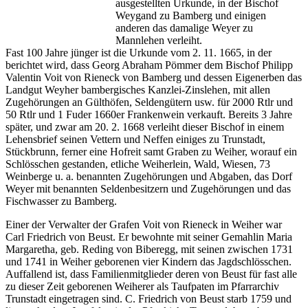
ausgestellten Urkunde, in der Bischof
Weygand zu Bamberg und einigen
anderen das damalige Weyer zu
Mannlehen verleiht.
Fast 100 Jahre jünger ist die Urkunde vom 2. 11. 1665, in der
berichtet wird, dass Georg Abraham Pömmer dem Bischof Philipp
Valentin Voit von Rieneck von Bamberg und dessen Eigenerben das
Landgut Weyher bambergisches Kanzlei-Zinslehen, mit allen
Zugehörungen an Gülthöfen, Seldengütern usw. für 2000 Rtlr und
50 Rtlr und 1 Fuder 1660er Frankenwein verkauft. Bereits 3 Jahre
später, und zwar am 20. 2. 1668 verleiht dieser Bischof in einem
Lehensbrief seinen Vettern und Neffen einiges zu Trunstadt,
Stückbrunn, ferner eine Hofreit samt Graben zu Weiher, worauf ein
Schlösschen gestanden, etliche Weiherlein, Wald, Wiesen, 73
Weinberge u. a. benannten Zugehörungen und Abgaben, das Dorf
Weyer mit benannten Seldenbesitzern und Zugehörungen und das
Fischwasser zu Bamberg.
Einer der Verwalter der Grafen Voit von Rieneck in Weiher war
Carl Friedrich von Beust. Er bewohnte mit seiner Gemahlin Maria
Margaretha, geb. Reding von Biberegg, mit seinen zwischen 1731
und 1741 in Weiher geborenen vier Kindern das Jagdschlösschen.
Auffallend ist, dass Familienmitglieder deren von Beust für fast alle
zu dieser Zeit geborenen Weiherer als Taufpaten im Pfarrarchiv
Trunstadt eingetragen sind. C. Friedrich von Beust starb 1759 und