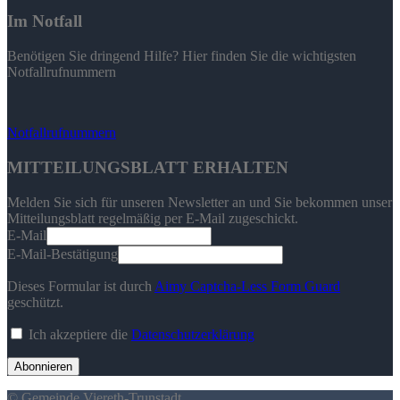
Im Notfall
Benötigen Sie dringend Hilfe? Hier finden Sie die wichtigsten
Notfallrufnummern
Notfallrufnummern
MITTEILUNGSBLATT ERHALTEN
Melden Sie sich für unseren Newsletter an und Sie bekommen unser
Mitteilungsblatt regelmäßig per E-Mail zugeschickt.
E-Mail
E-Mail-Bestätigung
Dieses Formular ist durch
Aimy Captcha-Less Form Guard
geschützt.
Ich akzeptiere die
Datenschutzerklärung
Abonnieren
© Gemeinde Viereth-Trunstadt