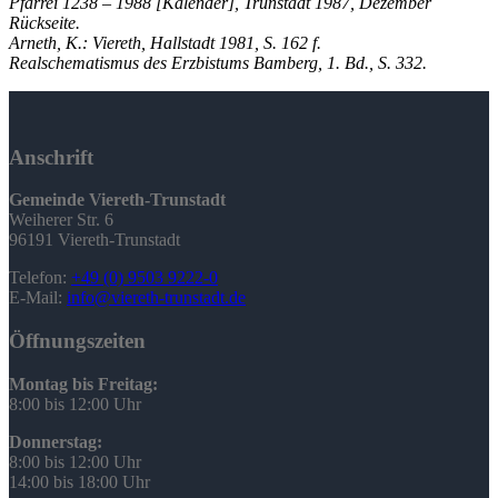
Pfarrei 1238 – 1988 [Kalender], Trunstadt 1987, Dezember
Rückseite.
Arneth, K.: Viereth, Hallstadt 1981, S. 162 f.
Realschematismus des Erzbistums Bamberg, 1. Bd., S. 332.
Anschrift
Gemeinde Viereth-Trunstadt
Weiherer Str. 6
96191 Viereth-Trunstadt
Telefon:
+49 (0) 9503 9222-0
E-Mail:
info@viereth-trunstadt.de
Öffnungszeiten
Montag bis Freitag:
8:00 bis 12:00 Uhr
Donnerstag:
8:00 bis 12:00 Uhr
14:00 bis 18:00 Uhr