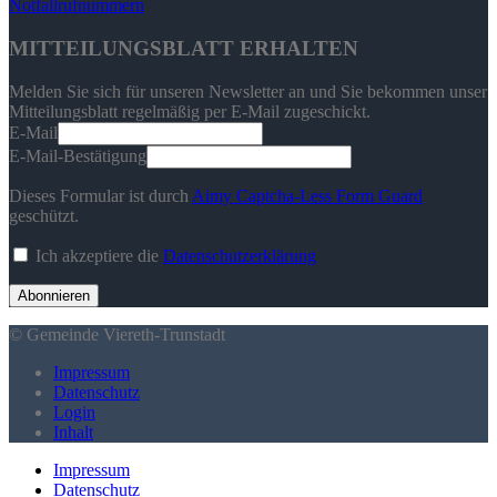
Notfallrufnummern
MITTEILUNGSBLATT ERHALTEN
Melden Sie sich für unseren Newsletter an und Sie bekommen unser
Mitteilungsblatt regelmäßig per E-Mail zugeschickt.
E-Mail
E-Mail-Bestätigung
Dieses Formular ist durch
Aimy Captcha-Less Form Guard
geschützt.
Ich akzeptiere die
Datenschutzerklärung
Abonnieren
© Gemeinde Viereth-Trunstadt
Impressum
Datenschutz
Login
Inhalt
Impressum
Datenschutz