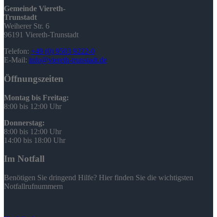
Gemeinde Viereth-
Trunstadt
Weiherer Str. 6
96191 Viereth-Trunstadt
Telefon:
+49 (0) 9503 9222-0
E-Mail:
info@viereth-trunstadt.de
Öffnungszeiten
Montag bis Freitag:
8:00 bis 12:00 Uhr
Donnerstag:
8:00 bis 12:00 Uhr
14:00 bis 18:00 Uhr
Im Notfall
Benötigen Sie dringend Hilfe? Hier finden Sie die wichtigsten
Notfallrufnummern