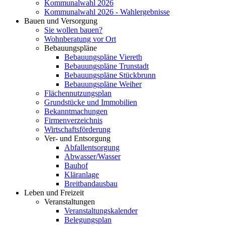
Kommunalwahl 2026
Kommunalwahl 2026 - Wahlergebnisse
Bauen und Versorgung
Sie wollen bauen?
Wohnberatung vor Ort
Bebauungspläne
Bebauungspläne Viereth
Bebauungspläne Trunstadt
Bebauungspläne Stückbrunn
Bebauungspläne Weiher
Flächennutzungsplan
Grundstücke und Immobilien
Bekanntmachungen
Firmenverzeichnis
Wirtschaftsförderung
Ver- und Entsorgung
Abfallentsorgung
Abwasser/Wasser
Bauhof
Kläranlage
Breitbandausbau
Leben und Freizeit
Veranstaltungen
Veranstaltungskalender
Belegungsplan