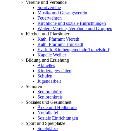
Vereine und Verbände
Sportvereine
Musik- und Gesangsverein
Feuerwehren
Kirchliche und soziale Einrichtungen
Weitere Vereine, Verbände und Gruppen
Kirchen und Pfarrämter
Kath. Pfarramt Viereth
Kath. Pfarramt Trunstadt
Ev.-luth. Kirchengemeinde Trabelsdorf
Kapelle Weiher
Bildung und Erziehung
Aktuelles
Kindertagesstätten
Schulen
Jugendarbeit
Senioren
Seniorenbüro
Seniorenkreis
Soziales und Gesundheit
Ärzte und Heilberufe
Notfalltafel
Soziale Einrichtungen
Sport und Spielplätze
Spielplätze