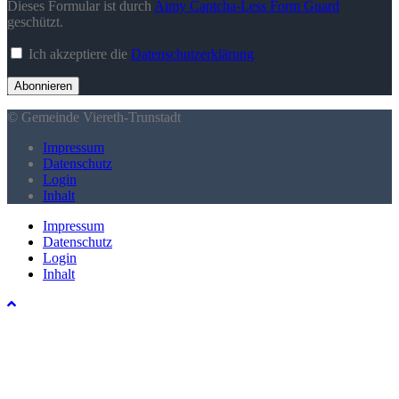
Dieses Formular ist durch
Aimy Captcha-Less Form Guard
geschützt.
Ich akzeptiere die
Datenschutzerklärung
Abonnieren
© Gemeinde Viereth-Trunstadt
Impressum
Datenschutz
Login
Inhalt
Impressum
Datenschutz
Login
Inhalt