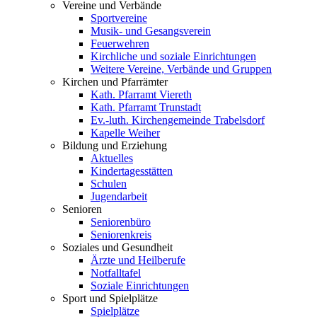
Vereine und Verbände
Sportvereine
Musik- und Gesangsverein
Feuerwehren
Kirchliche und soziale Einrichtungen
Weitere Vereine, Verbände und Gruppen
Kirchen und Pfarrämter
Kath. Pfarramt Viereth
Kath. Pfarramt Trunstadt
Ev.-luth. Kirchengemeinde Trabelsdorf
Kapelle Weiher
Bildung und Erziehung
Aktuelles
Kindertagesstätten
Schulen
Jugendarbeit
Senioren
Seniorenbüro
Seniorenkreis
Soziales und Gesundheit
Ärzte und Heilberufe
Notfalltafel
Soziale Einrichtungen
Sport und Spielplätze
Spielplätze