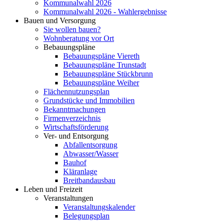
Kommunalwahl 2026
Kommunalwahl 2026 - Wahlergebnisse
Bauen und Versorgung
Sie wollen bauen?
Wohnberatung vor Ort
Bebauungspläne
Bebauungspläne Viereth
Bebauungspläne Trunstadt
Bebauungspläne Stückbrunn
Bebauungspläne Weiher
Flächennutzungsplan
Grundstücke und Immobilien
Bekanntmachungen
Firmenverzeichnis
Wirtschaftsförderung
Ver- und Entsorgung
Abfallentsorgung
Abwasser/Wasser
Bauhof
Kläranlage
Breitbandausbau
Leben und Freizeit
Veranstaltungen
Veranstaltungskalender
Belegungsplan