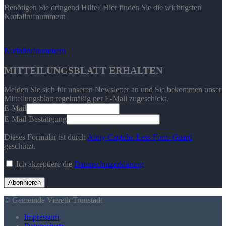
Benötigen Sie dringend Hilfe? Hier finden Sie die wichtigsten
Notfallrufnummern
Notfallrufnummern
MITTEILUNGSBLATT ERHALTEN
Melden Sie sich für unseren Newsletter an und Sie bekommen unser
Mitteilungsblatt regelmäßig per E-Mail zugeschickt.
E-Mail
E-Mail-Bestätigung
Dieses Formular ist durch
Aimy Captcha-Less Form Guard
geschützt.
Ich akzeptiere die
Datenschutzerklärung
Abonnieren
© Gemeinde Viereth-Trunstadt
Impressum