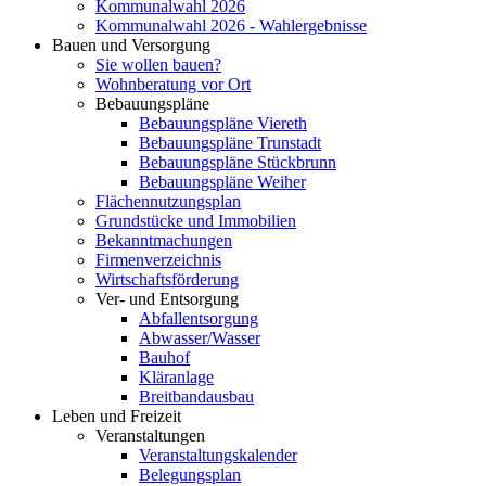
Kommunalwahl 2026
Kommunalwahl 2026 - Wahlergebnisse
Bauen und Versorgung
Sie wollen bauen?
Wohnberatung vor Ort
Bebauungspläne
Bebauungspläne Viereth
Bebauungspläne Trunstadt
Bebauungspläne Stückbrunn
Bebauungspläne Weiher
Flächennutzungsplan
Grundstücke und Immobilien
Bekanntmachungen
Firmenverzeichnis
Wirtschaftsförderung
Ver- und Entsorgung
Abfallentsorgung
Abwasser/Wasser
Bauhof
Kläranlage
Breitbandausbau
Leben und Freizeit
Veranstaltungen
Veranstaltungskalender
Belegungsplan