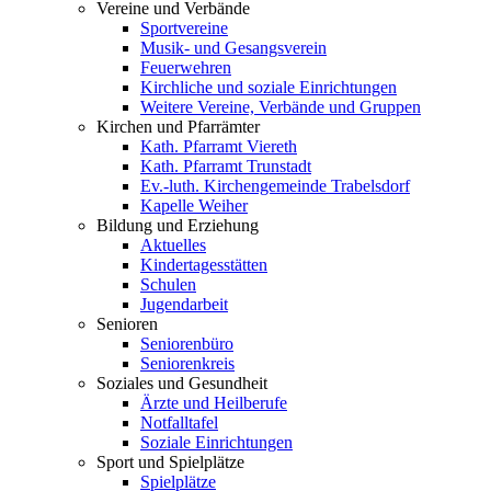
Vereine und Verbände
Sportvereine
Musik- und Gesangsverein
Feuerwehren
Kirchliche und soziale Einrichtungen
Weitere Vereine, Verbände und Gruppen
Kirchen und Pfarrämter
Kath. Pfarramt Viereth
Kath. Pfarramt Trunstadt
Ev.-luth. Kirchengemeinde Trabelsdorf
Kapelle Weiher
Bildung und Erziehung
Aktuelles
Kindertagesstätten
Schulen
Jugendarbeit
Senioren
Seniorenbüro
Seniorenkreis
Soziales und Gesundheit
Ärzte und Heilberufe
Notfalltafel
Soziale Einrichtungen
Sport und Spielplätze
Spielplätze