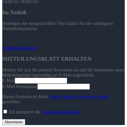
14:00 bis 18:00 Uhr
Im Notfall
Benötigen Sie dringend Hilfe? Hier finden Sie die wichtigsten
Notfallrufnummern
Notfallrufnummern
MITTEILUNGSBLATT ERHALTEN
Melden Sie sich für unseren Newsletter an und Sie bekommen unser
Mitteilungsblatt regelmäßig per E-Mail zugeschickt.
E-Mail
E-Mail-Bestätigung
Dieses Formular ist durch
Aimy Captcha-Less Form Guard
geschützt.
Ich akzeptiere die
Datenschutzerklärung
Abonnieren