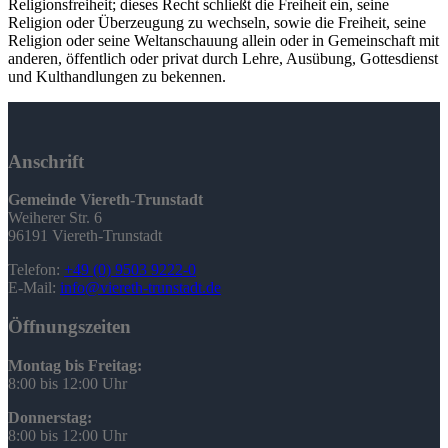
Religionsfreiheit; dieses Recht schließt die Freiheit ein, seine
Religion oder Überzeugung zu wechseln, sowie die Freiheit, seine
Religion oder seine Weltanschauung allein oder in Gemeinschaft mit
anderen, öffentlich oder privat durch Lehre, Ausübung, Gottesdienst
und Kulthandlungen zu bekennen.
Anschrift
Gemeinde Viereth-Trunstadt
Weiherer Str. 6
96191 Viereth-Trunstadt
Telefon:
+49 (0) 9503 9222-0
E-Mail:
info@viereth-trunstadt.de
Öffnungszeiten
Montag bis Freitag:
8:00 bis 12:00 Uhr
Donnerstag:
8:00 bis 12:00 Uhr