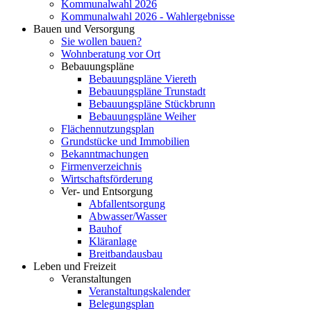
Kommunalwahl 2026
Kommunalwahl 2026 - Wahlergebnisse
Bauen und Versorgung
Sie wollen bauen?
Wohnberatung vor Ort
Bebauungspläne
Bebauungspläne Viereth
Bebauungspläne Trunstadt
Bebauungspläne Stückbrunn
Bebauungspläne Weiher
Flächennutzungsplan
Grundstücke und Immobilien
Bekanntmachungen
Firmenverzeichnis
Wirtschaftsförderung
Ver- und Entsorgung
Abfallentsorgung
Abwasser/Wasser
Bauhof
Kläranlage
Breitbandausbau
Leben und Freizeit
Veranstaltungen
Veranstaltungskalender
Belegungsplan