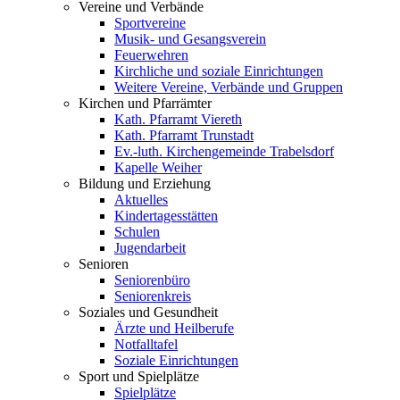
Vereine und Verbände
Sportvereine
Musik- und Gesangsverein
Feuerwehren
Kirchliche und soziale Einrichtungen
Weitere Vereine, Verbände und Gruppen
Kirchen und Pfarrämter
Kath. Pfarramt Viereth
Kath. Pfarramt Trunstadt
Ev.-luth. Kirchengemeinde Trabelsdorf
Kapelle Weiher
Bildung und Erziehung
Aktuelles
Kindertagesstätten
Schulen
Jugendarbeit
Senioren
Seniorenbüro
Seniorenkreis
Soziales und Gesundheit
Ärzte und Heilberufe
Notfalltafel
Soziale Einrichtungen
Sport und Spielplätze
Spielplätze