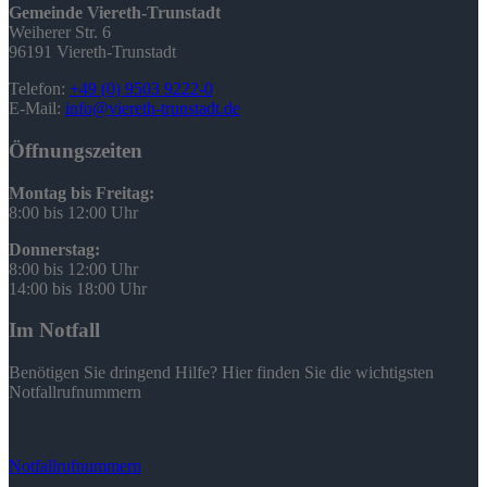
Gemeinde Viereth-Trunstadt
Weiherer Str. 6
96191 Viereth-Trunstadt
Telefon:
+49 (0) 9503 9222-0
E-Mail:
info@viereth-trunstadt.de
Öffnungszeiten
Montag bis Freitag:
8:00 bis 12:00 Uhr
Donnerstag:
8:00 bis 12:00 Uhr
14:00 bis 18:00 Uhr
Im Notfall
Benötigen Sie dringend Hilfe? Hier finden Sie die wichtigsten
Notfallrufnummern
Notfallrufnummern