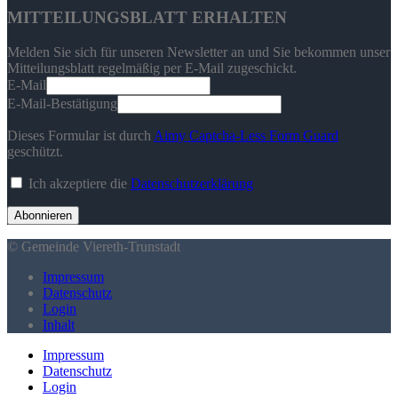
MITTEILUNGSBLATT ERHALTEN
Melden Sie sich für unseren Newsletter an und Sie bekommen unser
Mitteilungsblatt regelmäßig per E-Mail zugeschickt.
E-Mail
E-Mail-Bestätigung
Dieses Formular ist durch
Aimy Captcha-Less Form Guard
geschützt.
Ich akzeptiere die
Datenschutzerklärung
Abonnieren
© Gemeinde Viereth-Trunstadt
Impressum
Datenschutz
Login
Inhalt
Impressum
Datenschutz
Login