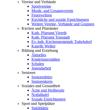
Vereine und Verbände
Sportvereine
Musik- und Gesangsverein
Feuerwehren
Kirchliche und soziale Einrichtungen
Weitere Vereine, Verbände und Gruppen
Kirchen und Pfarrämter
Kath. Pfarramt Viereth
Kath. Pfarramt Trunstadt
Ev.-luth. Kirchengemeinde Trabelsdorf
Kapelle Weiher
Bildung und Erziehung
Aktuelles
Kindertagesstätten
Schulen
Jugendarbeit
Senioren
Seniorenbüro
Seniorenkreis
Soziales und Gesundheit
Ärzte und Heilberufe
Notfalltafel
Soziale Einrichtungen
Sport und Spielplätze
Spielplätze