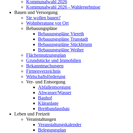
Kommunalwahl 2026
Kommunalwahl 2026 - Wahlergebnisse
Bauen und Versorgung
Sie wollen bauen?
Wohnberatung vor Ort
Bebauungspläne
Bebauungspläne Viereth
Bebauungspläne Trunstadt
Bebauungspläne Stückbrunn
Bebauungspläne Weiher
Flächennutzungsplan
Grundstücke und Immobilien
Bekanntmachungen
Firmenverzeichnis
Wirtschaftsförderung
Ver- und Entsorgung
Abfallentsorgung
Abwasser/Wasser
Bauhof
Kläranlage
Breitbandausbau
Leben und Freizeit
Veranstaltungen
Veranstaltungskalender
Belegungsplan