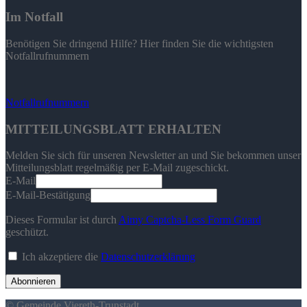
Im Notfall
Benötigen Sie dringend Hilfe? Hier finden Sie die wichtigsten
Notfallrufnummern
Notfallrufnummern
MITTEILUNGSBLATT ERHALTEN
Melden Sie sich für unseren Newsletter an und Sie bekommen unser
Mitteilungsblatt regelmäßig per E-Mail zugeschickt.
E-Mail
E-Mail-Bestätigung
Dieses Formular ist durch
Aimy Captcha-Less Form Guard
geschützt.
Ich akzeptiere die
Datenschutzerklärung
Abonnieren
© Gemeinde Viereth-Trunstadt