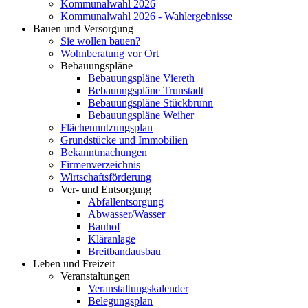
Kommunalwahl 2026
Kommunalwahl 2026 - Wahlergebnisse
Bauen und Versorgung
Sie wollen bauen?
Wohnberatung vor Ort
Bebauungspläne
Bebauungspläne Viereth
Bebauungspläne Trunstadt
Bebauungspläne Stückbrunn
Bebauungspläne Weiher
Flächennutzungsplan
Grundstücke und Immobilien
Bekanntmachungen
Firmenverzeichnis
Wirtschaftsförderung
Ver- und Entsorgung
Abfallentsorgung
Abwasser/Wasser
Bauhof
Kläranlage
Breitbandausbau
Leben und Freizeit
Veranstaltungen
Veranstaltungskalender
Belegungsplan