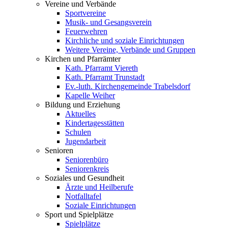
Vereine und Verbände
Sportvereine
Musik- und Gesangsverein
Feuerwehren
Kirchliche und soziale Einrichtungen
Weitere Vereine, Verbände und Gruppen
Kirchen und Pfarrämter
Kath. Pfarramt Viereth
Kath. Pfarramt Trunstadt
Ev.-luth. Kirchengemeinde Trabelsdorf
Kapelle Weiher
Bildung und Erziehung
Aktuelles
Kindertagesstätten
Schulen
Jugendarbeit
Senioren
Seniorenbüro
Seniorenkreis
Soziales und Gesundheit
Ärzte und Heilberufe
Notfalltafel
Soziale Einrichtungen
Sport und Spielplätze
Spielplätze