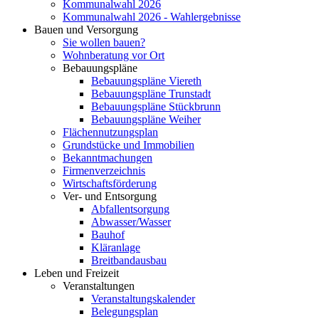
Kommunalwahl 2026
Kommunalwahl 2026 - Wahlergebnisse
Bauen und Versorgung
Sie wollen bauen?
Wohnberatung vor Ort
Bebauungspläne
Bebauungspläne Viereth
Bebauungspläne Trunstadt
Bebauungspläne Stückbrunn
Bebauungspläne Weiher
Flächennutzungsplan
Grundstücke und Immobilien
Bekanntmachungen
Firmenverzeichnis
Wirtschaftsförderung
Ver- und Entsorgung
Abfallentsorgung
Abwasser/Wasser
Bauhof
Kläranlage
Breitbandausbau
Leben und Freizeit
Veranstaltungen
Veranstaltungskalender
Belegungsplan