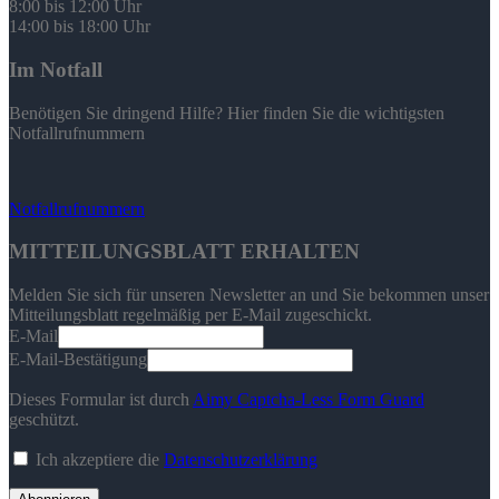
8:00 bis 12:00 Uhr
14:00 bis 18:00 Uhr
Im Notfall
Benötigen Sie dringend Hilfe? Hier finden Sie die wichtigsten
Notfallrufnummern
Notfallrufnummern
MITTEILUNGSBLATT ERHALTEN
Melden Sie sich für unseren Newsletter an und Sie bekommen unser
Mitteilungsblatt regelmäßig per E-Mail zugeschickt.
E-Mail
E-Mail-Bestätigung
Dieses Formular ist durch
Aimy Captcha-Less Form Guard
geschützt.
Ich akzeptiere die
Datenschutzerklärung