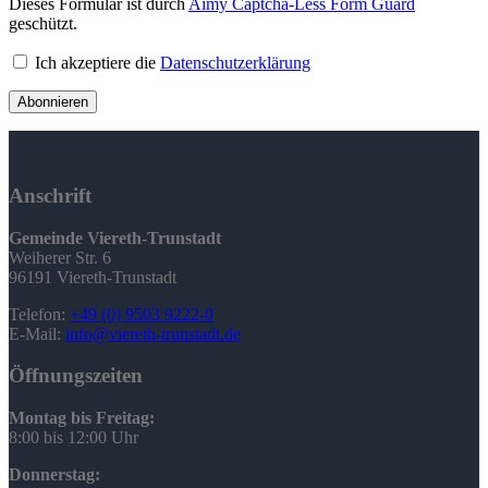
Dieses Formular ist durch
Aimy Captcha-Less Form Guard
geschützt.
Ich akzeptiere die
Datenschutzerklärung
Abonnieren
Anschrift
Gemeinde Viereth-Trunstadt
Weiherer Str. 6
96191 Viereth-Trunstadt
Telefon:
+49 (0) 9503 9222-0
E-Mail:
info@viereth-trunstadt.de
Öffnungszeiten
Montag bis Freitag:
8:00 bis 12:00 Uhr
Donnerstag: