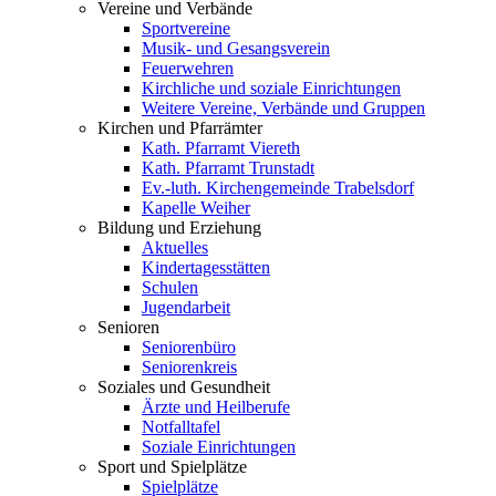
Vereine und Verbände
Sportvereine
Musik- und Gesangsverein
Feuerwehren
Kirchliche und soziale Einrichtungen
Weitere Vereine, Verbände und Gruppen
Kirchen und Pfarrämter
Kath. Pfarramt Viereth
Kath. Pfarramt Trunstadt
Ev.-luth. Kirchengemeinde Trabelsdorf
Kapelle Weiher
Bildung und Erziehung
Aktuelles
Kindertagesstätten
Schulen
Jugendarbeit
Senioren
Seniorenbüro
Seniorenkreis
Soziales und Gesundheit
Ärzte und Heilberufe
Notfalltafel
Soziale Einrichtungen
Sport und Spielplätze
Spielplätze