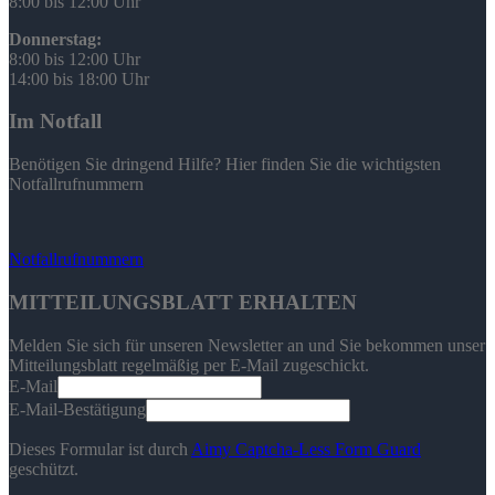
8:00 bis 12:00 Uhr
Donnerstag:
8:00 bis 12:00 Uhr
14:00 bis 18:00 Uhr
Im Notfall
Benötigen Sie dringend Hilfe? Hier finden Sie die wichtigsten
Notfallrufnummern
Notfallrufnummern
MITTEILUNGSBLATT ERHALTEN
Melden Sie sich für unseren Newsletter an und Sie bekommen unser
Mitteilungsblatt regelmäßig per E-Mail zugeschickt.
E-Mail
E-Mail-Bestätigung
Dieses Formular ist durch
Aimy Captcha-Less Form Guard
geschützt.