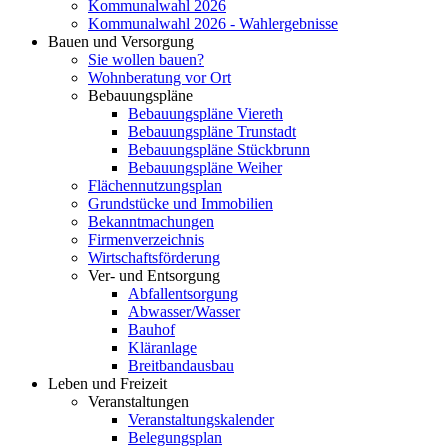
Kommunalwahl 2026
Kommunalwahl 2026 - Wahlergebnisse
Bauen und Versorgung
Sie wollen bauen?
Wohnberatung vor Ort
Bebauungspläne
Bebauungspläne Viereth
Bebauungspläne Trunstadt
Bebauungspläne Stückbrunn
Bebauungspläne Weiher
Flächennutzungsplan
Grundstücke und Immobilien
Bekanntmachungen
Firmenverzeichnis
Wirtschaftsförderung
Ver- und Entsorgung
Abfallentsorgung
Abwasser/Wasser
Bauhof
Kläranlage
Breitbandausbau
Leben und Freizeit
Veranstaltungen
Veranstaltungskalender
Belegungsplan