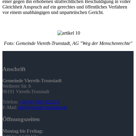
einer gegen ihn erhobenen strafrechtlichen Beschuldigung in voller
Gleichheit Anspruch auf ein gerechtes und öffentliches Verfahren
vor einem unabhängigen und unparteiischen Gericht.
Foto: Gemeinde Viereth-Trunstadt, AG "Weg der Menschenrechte"
Anschrift
Gemeinde Viereth-Trunstadt
Weiherer Str. 6
96191 Viereth-Trunstadt
Telefon:
+49 (0) 9503 9222-0
E-Mail:
info@viereth-trunstadt.de
Öffnungszeiten
Montag bis Freitag: