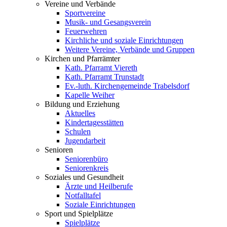
Vereine und Verbände
Sportvereine
Musik- und Gesangsverein
Feuerwehren
Kirchliche und soziale Einrichtungen
Weitere Vereine, Verbände und Gruppen
Kirchen und Pfarrämter
Kath. Pfarramt Viereth
Kath. Pfarramt Trunstadt
Ev.-luth. Kirchengemeinde Trabelsdorf
Kapelle Weiher
Bildung und Erziehung
Aktuelles
Kindertagesstätten
Schulen
Jugendarbeit
Senioren
Seniorenbüro
Seniorenkreis
Soziales und Gesundheit
Ärzte und Heilberufe
Notfalltafel
Soziale Einrichtungen
Sport und Spielplätze
Spielplätze